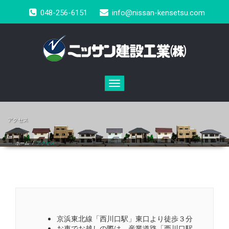
048-256-6151
info@nissan-kensetsu.com
Toggle
navigation
アクセス
ホーム
/
アクセス
京浜東北線「西川口駅」東口より徒歩３分
お車でお越しの際は、産業道路「西川口駅